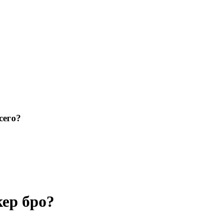
сего?
кер бро?